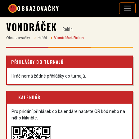
OBSAZOVAČKY
VONDRÁČEK
Robin
Obsazovačky
Hráči
Vondráček Robin
PŘIHLÁŠKY DO TURNAJŮ
Hráč nemá žádné přihlášky do turnajů.
KALENDÁŘ
Pro přidání přihlášek do kalendáře načtěte QR kód nebo na
něho klikněte.