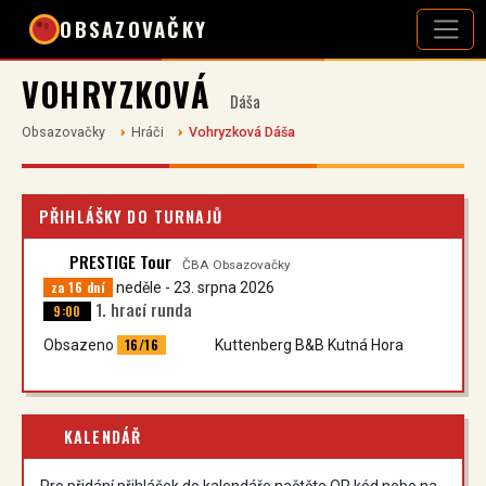
OBSAZOVAČKY
VOHRYZKOVÁ
Dáša
Obsazovačky
Hráči
Vohryzková Dáša
PŘIHLÁŠKY DO TURNAJŮ
PRESTIGE Tour
ČBA Obsazovačky
za 16 dní
neděle - 23. srpna 2026
1. hrací runda
9:00
16/16
Obsazeno
Kuttenberg B&B Kutná Hora
KALENDÁŘ
Pro přidání přihlášek do kalendáře načtěte QR kód nebo na