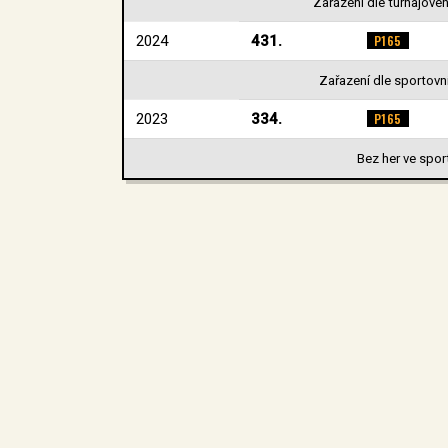
Zařazení dle turnajovéh
2024
431.
P165
Zařazení dle sportovní
2023
334.
P165
Bez her ve spor