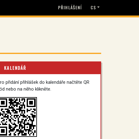
PŘIHLÁŠENÍ
CS
KALENDÁŘ
ro přidání přihlášek do kalendáře načtěte QR
ód nebo na něho klikněte.