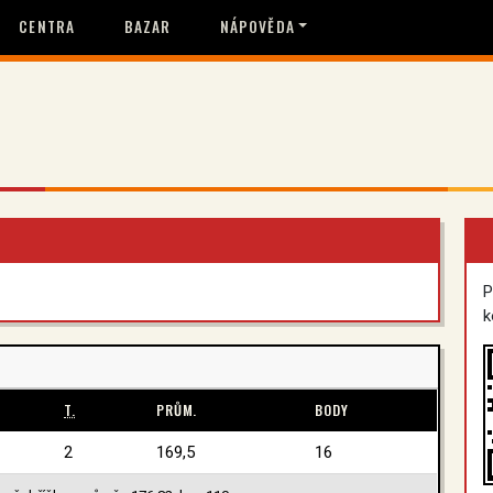
CENTRA
BAZAR
NÁPOVĚDA
P
k
T.
PRŮM.
BODY
2
169,5
16