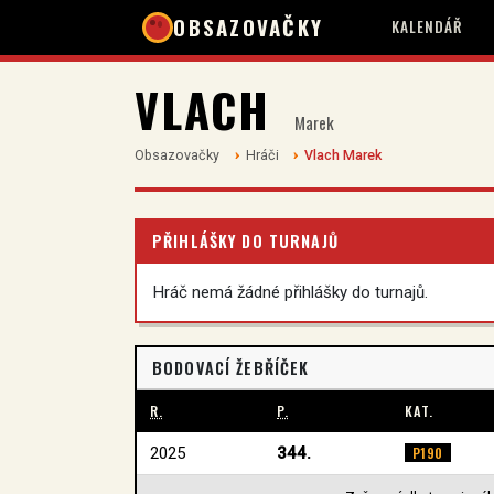
OBSAZOVAČKY
KALENDÁŘ
VLACH
Marek
Obsazovačky
Hráči
Vlach Marek
PŘIHLÁŠKY DO TURNAJŮ
Hráč nemá žádné přihlášky do turnajů.
BODOVACÍ ŽEBŘÍČEK
R.
P.
KAT.
2025
344.
P190