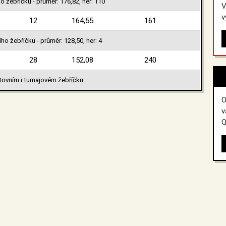
o žebříčku - průměr: 176,82, her: 110
V
v
12
164,55
161
ho žebříčku - průměr: 128,50, her: 4
28
152,08
240
tovním i turnajovém žebříčku
O
v
Q