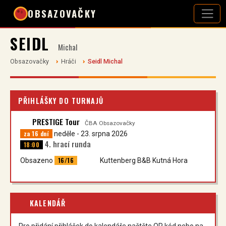
OBSAZOVAČKY
SEIDL
Michal
Obsazovačky
Hráči
Seidl Michal
PŘIHLÁŠKY DO TURNAJŮ
PRESTIGE Tour
ČBA Obsazovačky
za 16 dní
neděle - 23. srpna 2026
4. hrací runda
18:00
16/16
Obsazeno
Kuttenberg B&B Kutná Hora
KALENDÁŘ
Pro přidání přihlášek do kalendáře načtěte QR kód nebo na