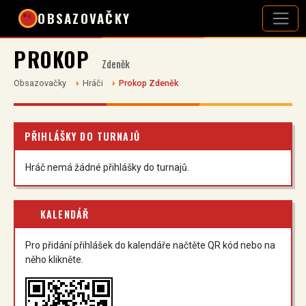
OBSAZOVAČKY
PROKOP
Zdeněk
Obsazovačky
Hráči
Prokop Zdeněk
PŘIHLÁŠKY DO TURNAJŮ
Hráč nemá žádné přihlášky do turnajů.
KALENDÁŘ
Pro přidání přihlášek do kalendáře načtěte QR kód nebo na
něho klikněte.