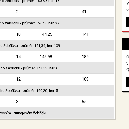
o žebříčku - průměr: 150,69, her: 16
V
v
2
41
o žebříčku - průměr: 152,43, her: 37
10
144,25
141
o žebříčku - průměr: 151,34, her: 109
14
142,58
189
O
v
ho žebříčku - průměr: 141,83, her: 6
Q
12
109
ho žebříčku - průměr: 160,20, her: 5
3
65
tovním i turnajovém žebříčku