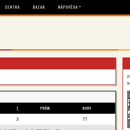
CENTRA
BAZAR
NÁPOVĚDA
P
k
T.
PRŮM.
BODY
3
77