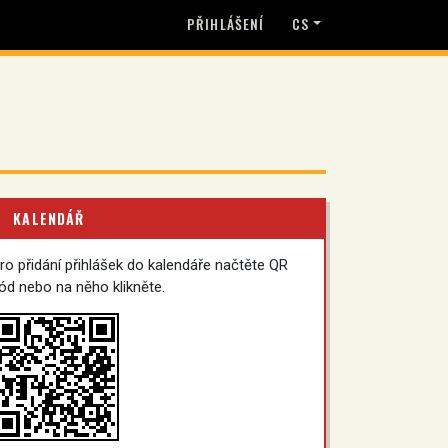
PŘIHLÁŠENÍ
CS
KALENDÁŘ
ro přidání přihlášek do kalendáře načtěte QR
ód nebo na něho klikněte.