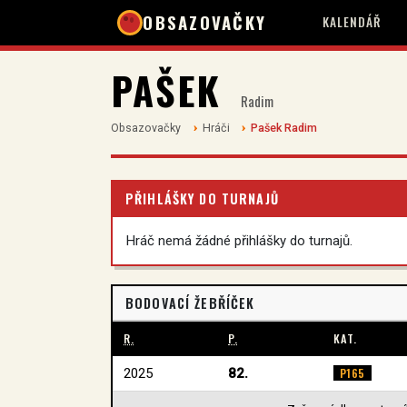
OBSAZOVAČKY
KALENDÁŘ
PAŠEK
Radim
Obsazovačky
Hráči
Pašek Radim
PŘIHLÁŠKY DO TURNAJŮ
Hráč nemá žádné přihlášky do turnajů.
BODOVACÍ ŽEBŘÍČEK
R.
P.
KAT.
2025
82.
P165