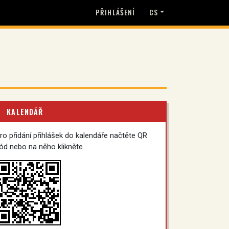
PŘIHLÁŠENÍ
CS
KALENDÁŘ
ro přidání přihlášek do kalendáře načtěte QR
ód nebo na něho klikněte.