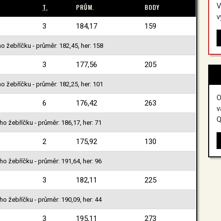
V
T.
PRŮM.
BODY
v
3
184,17
159
o žebříčku - průměr: 182,45, her: 158
3
177,56
205
o žebříčku - průměr: 182,25, her: 101
O
6
176,42
263
v
Q
o žebříčku - průměr: 186,17, her: 71
2
175,92
130
o žebříčku - průměr: 191,64, her: 96
3
182,11
225
o žebříčku - průměr: 190,09, her: 44
3
195,11
273