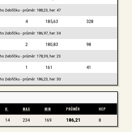
o žebříčku - průměr: 188,23, her: 47
4
185,63
328
o žebříčku - průměr: 186,97, her: 34
2
180,83
98
o žebříčku - průměr: 178,39, her: 23
1
161
41
o žebříčku - průměr: 186,23, her: 30
H.
MAX
MIN
PRŮMĚR
HCP
14
234
169
186,21
8