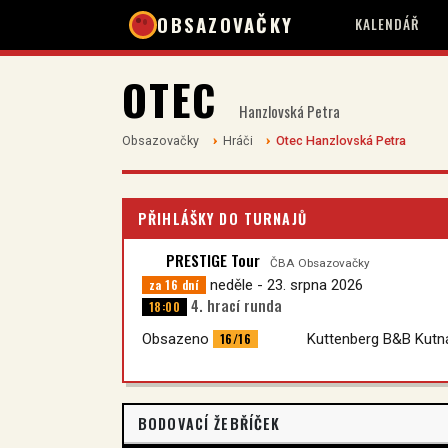
OBSAZOVAČKY
KALENDÁŘ
OTEC
Hanzlovská Petra
Obsazovačky
Hráči
Otec Hanzlovská Petra
PŘIHLÁŠKY DO TURNAJŮ
PRESTIGE Tour
ČBA Obsazovačky
za 16 dní
neděle - 23. srpna 2026
4. hrací runda
18:00
16/16
Obsazeno
Kuttenberg B&B Kutn
BODOVACÍ ŽEBŘÍČEK