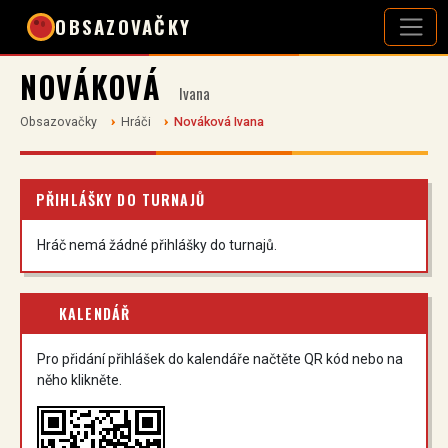
OBSAZOVAČKY
NOVÁKOVÁ
Ivana
Obsazovačky
Hráči
Nováková Ivana
PŘIHLÁŠKY DO TURNAJŮ
Hráč nemá žádné přihlášky do turnajů.
KALENDÁŘ
Pro přidání přihlášek do kalendáře načtěte QR kód nebo na
něho klikněte.