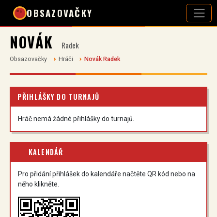
OBSAZOVAČKY
NOVÁK
Radek
Obsazovačky
Hráči
Novák Radek
PŘIHLÁŠKY DO TURNAJŮ
Hráč nemá žádné přihlášky do turnajů.
KALENDÁŘ
Pro přidání přihlášek do kalendáře načtěte QR kód nebo na
něho klikněte.