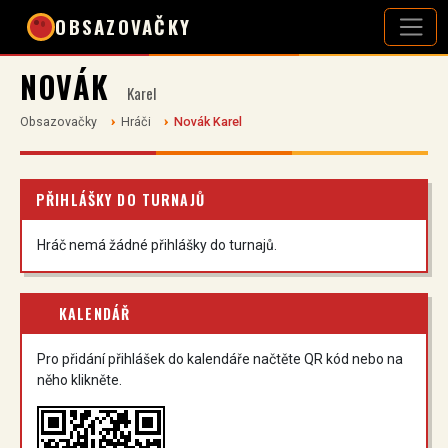
OBSAZOVAČKY
NOVÁK
Karel
Obsazovačky
Hráči
Novák Karel
PŘIHLÁŠKY DO TURNAJŮ
Hráč nemá žádné přihlášky do turnajů.
KALENDÁŘ
Pro přidání přihlášek do kalendáře načtěte QR kód nebo na
něho klikněte.