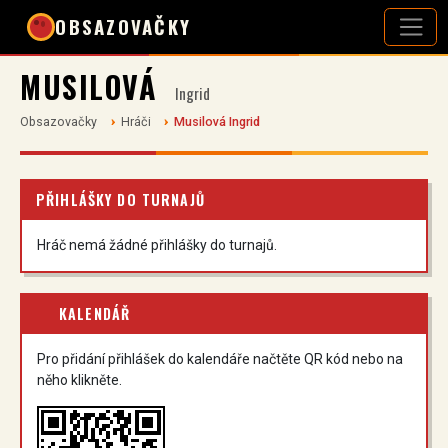
OBSAZOVAČKY
MUSILOVÁ
Ingrid
Obsazovačky
Hráči
Musilová Ingrid
PŘIHLÁŠKY DO TURNAJŮ
Hráč nemá žádné přihlášky do turnajů.
KALENDÁŘ
Pro přidání přihlášek do kalendáře načtěte QR kód nebo na
něho klikněte.