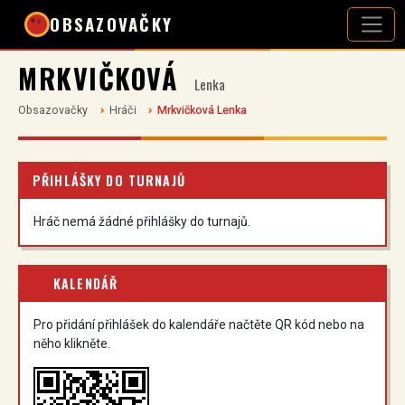
OBSAZOVAČKY
MRKVIČKOVÁ
Lenka
Obsazovačky
Hráči
Mrkvičková Lenka
PŘIHLÁŠKY DO TURNAJŮ
Hráč nemá žádné přihlášky do turnajů.
KALENDÁŘ
Pro přidání přihlášek do kalendáře načtěte QR kód nebo na
něho klikněte.