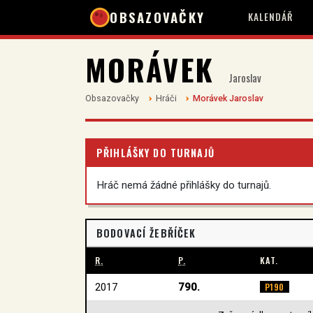
OBSAZOVAČKY
KALENDÁŘ
MORÁVEK
Jaroslav
Obsazovačky
Hráči
Morávek Jaroslav
PŘIHLÁŠKY DO TURNAJŮ
Hráč nemá žádné přihlášky do turnajů.
BODOVACÍ ŽEBŘÍČEK
R.
P.
KAT.
2017
790.
P190