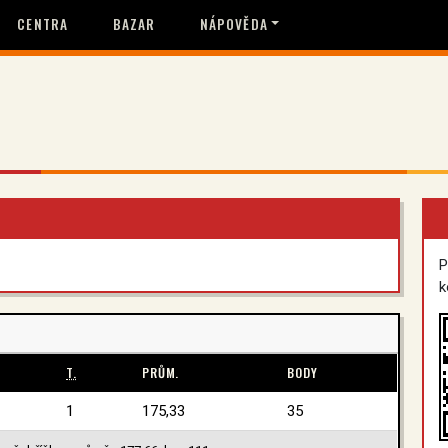
CENTRA
BAZAR
NÁPOVĚDA
P
k
T.
PRŮM.
BODY
1
175,33
35