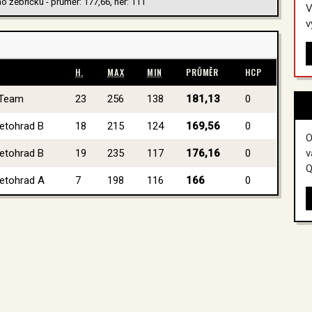
o žebříčku - průměr: 177,66, her: 111
V
v
H.
MAX
MIN
PRŮMĚR
HCP
 Team
23
256
138
181,13
0
Letohrad B
18
215
124
169,56
0
O
v
Letohrad B
19
235
117
176,16
0
Q
Letohrad A
7
198
116
166
0