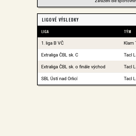
Zařazení dle sportovníh
LIGOVÉ VÝSLEDKY
LIGA
TÝM
1. liga B VČ
Klam
Extraliga ČBL sk. C
Tacl 
Extraliga ČBL sk. o finále východ
Tacl 
SBL Ústí nad Orlicí
Tacl 