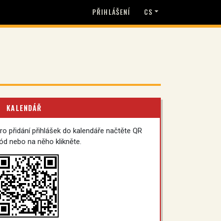
PŘIHLÁŠENÍ
CS
KALENDÁŘ
ro přidání přihlášek do kalendáře načtěte QR
ód nebo na něho klikněte.