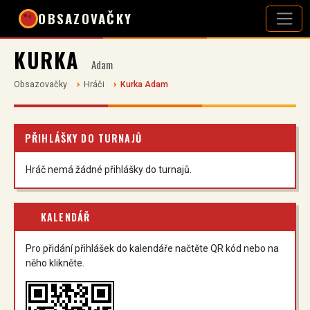
OBSAZOVAČKY
KURKA
Adam
Obsazovačky
Hráči
Kurka Adam
PŘIHLÁŠKY DO TURNAJŮ
Hráč nemá žádné přihlášky do turnajů.
KALENDÁŘ
Pro přidání přihlášek do kalendáře načtěte QR kód nebo na
něho klikněte.