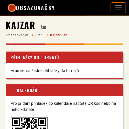
OBSAZOVAČKY
KAJZAR
Jan
Obsazovačky
Hráči
Kajzar Jan
PŘIHLÁŠKY DO TURNAJŮ
Hráč nemá žádné přihlášky do turnajů.
KALENDÁŘ
Pro přidání přihlášek do kalendáře načtěte QR kód nebo na
něho klikněte.