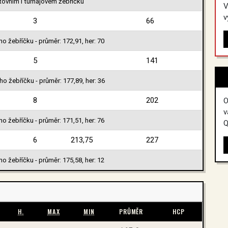
tovním i turnajovém žebříčku
V
v
3
66
o žebříčku - průměr: 172,91, her: 70
5
141
o žebříčku - průměr: 177,89, her: 36
8
202
O
v
o žebříčku - průměr: 171,51, her: 76
Q
6
213,75
227
o žebříčku - průměr: 175,58, her: 12
H.
MAX
MIN
PRŮMĚR
HCP