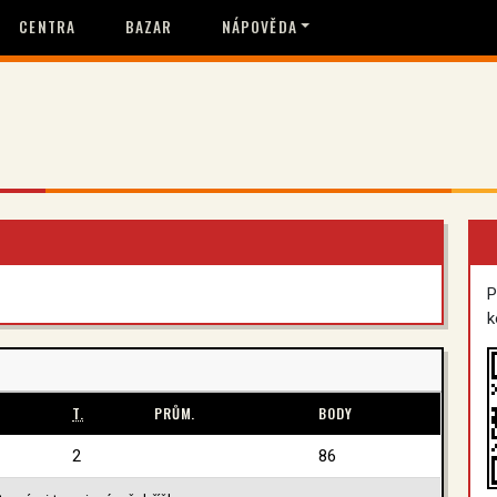
CENTRA
BAZAR
NÁPOVĚDA
P
k
T.
PRŮM.
BODY
2
86