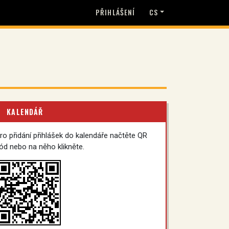
PŘIHLÁŠENÍ
CS
KALENDÁŘ
ro přidání přihlášek do kalendáře načtěte QR
ód nebo na něho klikněte.