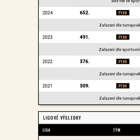
Bez her ve spor
2024
652.
P190
Zařazení dle turnajovéh
2023
491.
P190
Zařazení dle sportovníh
2022
376.
P190
Zařazení dle turnajovéh
2021
309.
P190
Zařazení dle turnajovéh
LIGOVÉ VÝSLEDKY
LIGA
TÝM