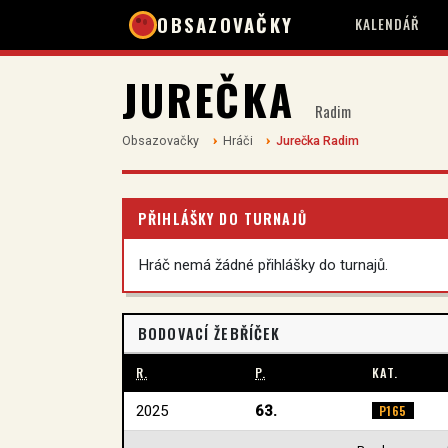
OBSAZOVAČKY
KALENDÁŘ
JUREČKA
Radim
Obsazovačky
Hráči
Jurečka Radim
PŘIHLÁŠKY DO TURNAJŮ
Hráč nemá žádné přihlášky do turnajů.
BODOVACÍ ŽEBŘÍČEK
R.
P.
KAT.
2025
63.
P165