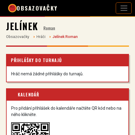
OBSAZOVAČKY
JELÍNEK
Roman
Obsazovačky
Hráči
Jelínek Roman
PŘIHLÁŠKY DO TURNAJŮ
Hráč nemá žádné přihlášky do turnajů.
KALENDÁŘ
Pro přidání přihlášek do kalendáře načtěte QR kód nebo na
něho klikněte.