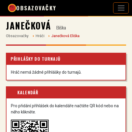
OBSAZOVAČKY
JANEČKOVÁ
Eliška
Obsazovačky
Hráči
Janečková Eliška
PŘIHLÁŠKY DO TURNAJŮ
Hráč nemá žádné přihlášky do turnajů.
KALENDÁŘ
Pro přidání přihlášek do kalendáře načtěte QR kód nebo na
něho klikněte.