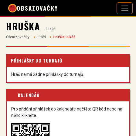
OBSAZOVAČKY
HRUŠKA
Lukáš
Obsazovačky
Hráči
Hruška Lukáš
PŘIHLÁŠKY DO TURNAJŮ
Hráč nemá žádné přihlášky do turnajů.
KALENDÁŘ
Pro přidání přihlášek do kalendáře načtěte QR kód nebo na
něho klikněte.