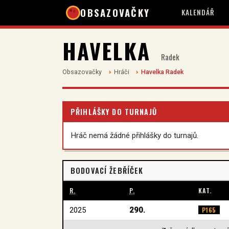
OBSAZOVAČKY
KALENDÁŘ
HAVELKA
Radek
Obsazovačky
Hráči
Havelka Radek
PŘIHLÁŠKY DO TURNAJŮ
Hráč nemá žádné přihlášky do turnajů.
BODOVACÍ ŽEBŘÍČEK
R.
P.
KAT.
2025
290.
P165