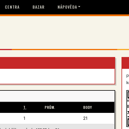
CENTRA
BAZAR
NÁPOVĚDA
P
k
T.
PRŮM.
BODY
1
21