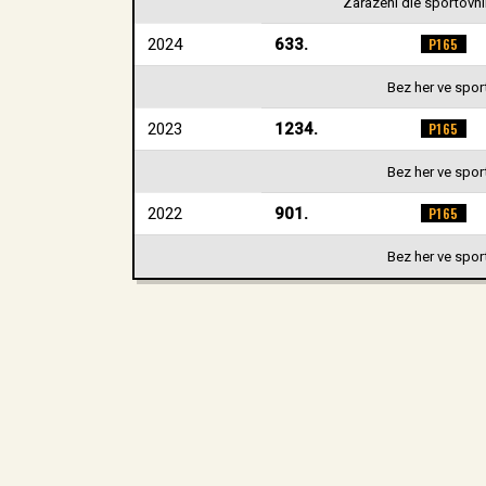
Zařazení dle sportovníh
2024
633.
P165
Bez her ve spor
2023
1234.
P165
Bez her ve spor
2022
901.
P165
Bez her ve spor