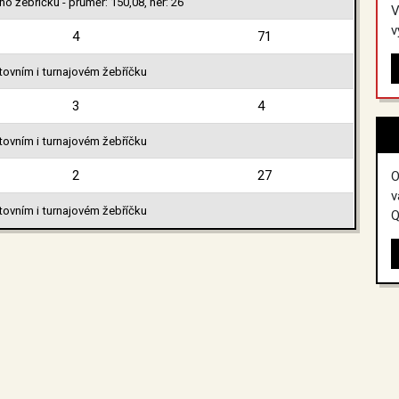
o žebříčku - průměr: 150,08, her: 26
V
v
4
71
tovním i turnajovém žebříčku
3
4
tovním i turnajovém žebříčku
2
27
O
v
tovním i turnajovém žebříčku
Q