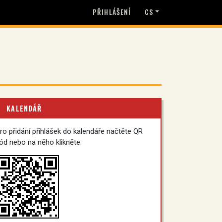
PŘIHLÁŠENÍ
CS
KALENDÁŘ
ro přidání přihlášek do kalendáře načtěte QR
ód nebo na něho klikněte.