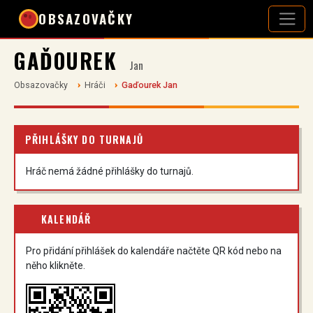
OBSAZOVAČKY
GAĎOUREK
Jan
Obsazovačky
Hráči
Gaďourek Jan
PŘIHLÁŠKY DO TURNAJŮ
Hráč nemá žádné přihlášky do turnajů.
KALENDÁŘ
Pro přidání přihlášek do kalendáře načtěte QR kód nebo na
něho klikněte.