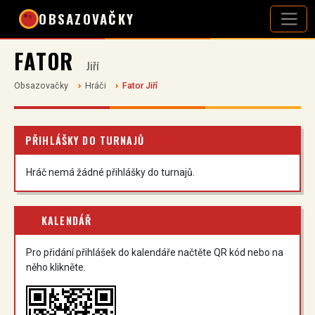
OBSAZOVAČKY
FATOR
Jiří
Obsazovačky
Hráči
Fator Jiří
PŘIHLÁŠKY DO TURNAJŮ
Hráč nemá žádné přihlášky do turnajů.
KALENDÁŘ
Pro přidání přihlášek do kalendáře načtěte QR kód nebo na
něho klikněte.