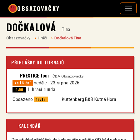
OBSAZOVAČKY
DOČKALOVÁ
Tina
Obsazovačky
Hráči
Dočkalová Tina
PŘIHLÁŠKY DO TURNAJŮ
PRESTIGE Tour
ČBA Obsazovačky
za 14 dní
neděle - 23. srpna 2026
1. hrací runda
9:00
16/16
Obsazeno
Kuttenberg B&B Kutná Hora
KALENDÁŘ
Pro přidání přihlášek do kalendáře načtěte QR kód nebo na