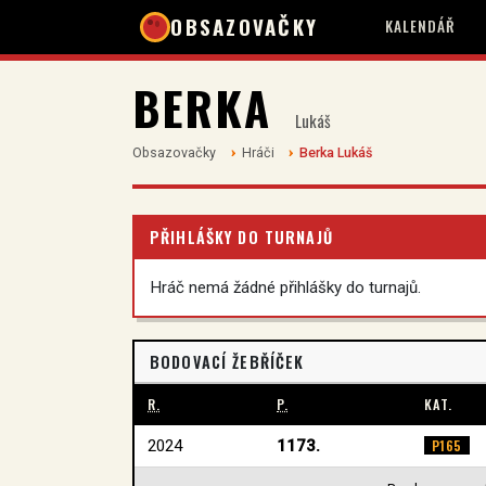
OBSAZOVAČKY
KALENDÁŘ
BERKA
Lukáš
Obsazovačky
Hráči
Berka Lukáš
PŘIHLÁŠKY DO TURNAJŮ
Hráč nemá žádné přihlášky do turnajů.
BODOVACÍ ŽEBŘÍČEK
R.
P.
KAT.
2024
1173.
P165