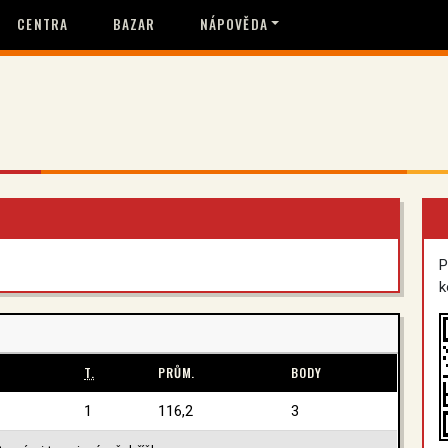
CENTRA
BAZAR
NÁPOVĚDA
P
k
T.
PRŮM.
BODY
1
116,2
3