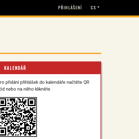
PŘIHLÁŠENÍ
CS
KALENDÁŘ
ro přidání přihlášek do kalendáře načtěte QR
ód nebo na něho klikněte.