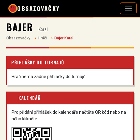
OBSAZOVAČKY
BAJER
Karel
Obsazovačky
Hráči
Bajer Karel
PŘIHLÁŠKY DO TURNAJŮ
Hráč nemá žádné přihlášky do turnajů.
KALENDÁŘ
Pro přidání přihlášek do kalendáře načtěte QR kód nebo na
něho klikněte.