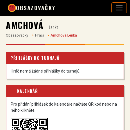
OBSAZOVAČKY
AMCHOVÁ
Lenka
Obsazovačky
Hráči
Amchová Lenka
PŘIHLÁŠKY DO TURNAJŮ
Hráč nemá žádné přihlášky do turnajů.
KALENDÁŘ
Pro přidání přihlášek do kalendáře načtěte QR kód nebo na
něho klikněte.