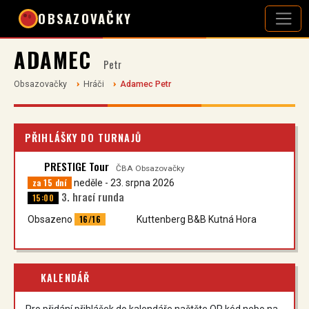
OBSAZOVAČKY
ADAMEC
Petr
Obsazovačky
Hráči
Adamec Petr
PŘIHLÁŠKY DO TURNAJŮ
PRESTIGE Tour
ČBA Obsazovačky
za 15 dní
neděle - 23. srpna 2026
3. hrací runda
15:00
16/16
Obsazeno
Kuttenberg B&B Kutná Hora
KALENDÁŘ
Pro přidání přihlášek do kalendáře načtěte QR kód nebo na