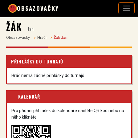
OBSAZOVAČKY
ŽÁK
Jan
Obsazovačky
Hráči
Žák Jan
PŘIHLÁŠKY DO TURNAJŮ
Hráč nemá žádné přihlášky do turnajů.
KALENDÁŘ
Pro přidání přihlášek do kalendáře načtěte QR kód nebo na
něho klikněte.