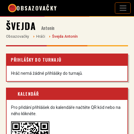
OBSAZOVAČKY
ŠVEJDA
Antonín
Obsazovačky
Hráči
Švejda Antonín
PŘIHLÁŠKY DO TURNAJŮ
Hráč nemá žádné přihlášky do turnajů.
KALENDÁŘ
Pro přidání přihlášek do kalendáře načtěte QR kód nebo na
něho klikněte.