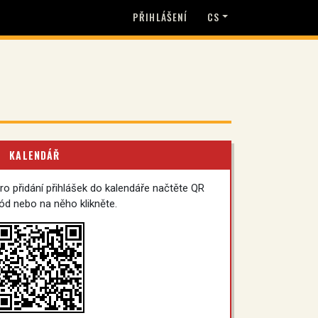
PŘIHLÁŠENÍ
CS
KALENDÁŘ
ro přidání přihlášek do kalendáře načtěte QR
ód nebo na něho klikněte.