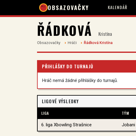
OBSAZOVAČKY
KALENDÁŘ
ŘÁDKOVÁ
Kristína
Obsazovačky
Hráči
Řádková Kristína
PŘIHLÁŠKY DO TURNAJŮ
Hráč nemá žádné přihlášky do turnajů.
LIGOVÉ VÝSLEDKY
LIGA
TÝM
6. liga Xbowling Strašnice
Jobani