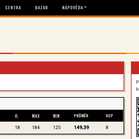
CENTRA
BAZAR
NÁPOVĚDA
P
k
H.
MAX
MIN
PRŮMĚR
HCP
18
184
125
149,39
8