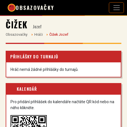
OBSAZOVAČKY
ČIŽEK
Jozef
Obsazovačky
Hráči
Čižek Jozef
PŘIHLÁŠKY DO TURNAJŮ
Hráč nemá žádné přihlášky do turnajů.
KALENDÁŘ
Pro přidání přihlášek do kalendáře načtěte QR kód nebo na
něho klikněte.