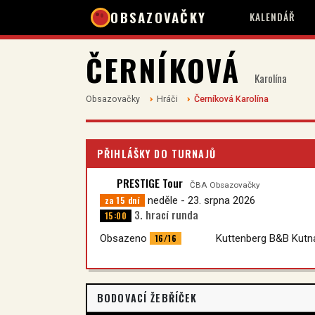
OBSAZOVAČKY
KALENDÁŘ
ČERNÍKOVÁ
Karolína
Obsazovačky
Hráči
Černíková Karolína
PŘIHLÁŠKY DO TURNAJŮ
PRESTIGE Tour
ČBA Obsazovačky
za 15 dní
neděle - 23. srpna 2026
3. hrací runda
15:00
16/16
Obsazeno
Kuttenberg B&B Kutn
BODOVACÍ ŽEBŘÍČEK