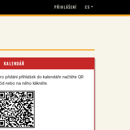
PŘIHLÁŠENÍ
CS
KALENDÁŘ
ro přidání přihlášek do kalendáře načtěte QR
ód nebo na něho klikněte.