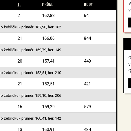
V
T.
PRŮM.
BODY
v
2
162,83
64
o žebříčku - průměr: 167,98, her: 162
21
166,06
844
o žebříčku - průměr: 159,79, her: 149
O
20
157,41
449
v
Q
o žebříčku - průměr: 152,51, her: 210
21
152,51
421
o žebříčku - průměr: 159,10, her: 206
16
159,29
579
o žebříčku - průměr: 160,41, her: 142
13
160,91
484